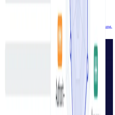
KI-Gliederungsgenerator kostenlos
Thema eingeben, Sprache und Ton wählen – der KI-
Gliederungsgenerator liefert in Sekunden eine strukturierte
Bloggliederung mit 3–10 Abschnitten. Kostenlos, ohne Anmeldung.
Suchst du ein
leistungsstarkes
Tool für besseren
Content?
Probier QuickCreator – professioneller,