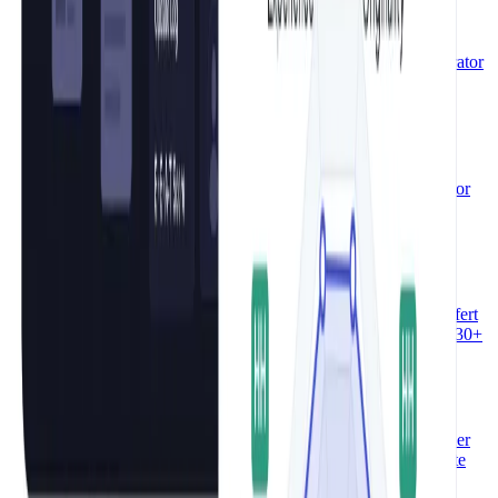
Blog Hook Generator kostenlos
Thema eingeben, Hook-Stil wählen – der KI-Blog-Hook-Generator
liefert in Sekunden packende Einleitungssätze für Blogartikel.
Kostenlos, ohne Anmeldung.
Blog-Ideen-Generator kostenlos
Thema eingeben, Sprache wählen – der KI-Blog-Ideen-Generator
liefert sofort Blogtitel und Artikelformate. Kostenlos, ohne
Anmeldung.
KI-Blog-Titel-Generator kostenlos
Thema eingeben, Ton wählen – der KI-Blog-Titel-Generator liefert
5 Titeloptionen mit Denkprozess. Kostenlos, ohne Anmeldung, 30+
Sprachen.
KI CTA Generator kostenlos
Produktbeschreibung eingeben, Ton und Zielgruppe wählen – der
KI CTA Generator erstellt sofort klickstarke Call-to-Action-Texte
und Button-Texte. Kostenlos, ohne Anmeldung.