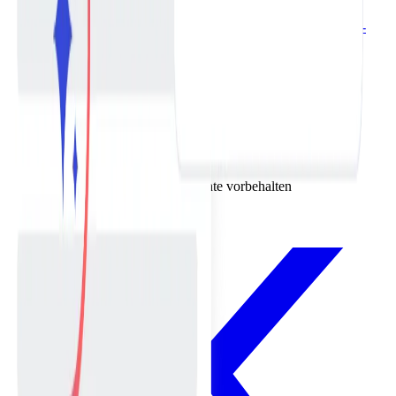
Umschreiber
KI Text humanisieren kostenlos
KI Text
zusammenfassen kostenlos
Blog Hook Generator kostenlos
Blog-
Ideen-Generator kostenlos
KI-Blog-Titel-Generator kostenlos
KI
CTA Generator kostenlos
FAQ Generator kostenlos
KI-
Gliederungsgenerator kostenlos
KI-Bild-Tools
Kostenloser Farbwähler online
Bilder komprimieren online
kostenlos
Kostenloser Bildkonverter online
Ressourcen
Blog
Hilfe-Center
Datenschutz
AGB
©
2026
QuickCreator Inc.
Alle Rechte vorbehalten