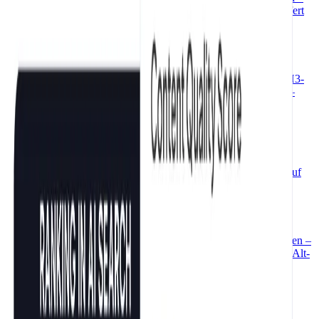
der KI-gestützte Backlink Finder analysiert Linkquellen und liefert
priorisierte Outreach-Listen. Kostenlos, ohne Anmeldung.
Onpage SEO Checker kostenlos
Prüfe jede URL auf Onpage-SEO-Faktoren – Meta-Tags, H1–H3-
Hierarchie, Bild-Alt-Texte, Canonical und Links. SEO-Score 0–
100, sofortige Empfehlungen, ohne Anmeldung.
Link Checker kostenlos
Alle internen und externen Links einer Seite prüfen – kostenlos,
ohne Anmeldung. Ankertext, Linktyp und Nofollow-Attribute auf
einen Blick.
Image SEO Checker kostenlos
Alt-Texte, Dateinamen und Bildfehler jeder Seite kostenlos prüfen –
ohne Anmeldung. Sieh auf einen Blick, welche Bilder fehlende Alt-
Tags haben und wo Optimierungspotenzial steckt.
Überschriften-Struktur prüfen kostenlos