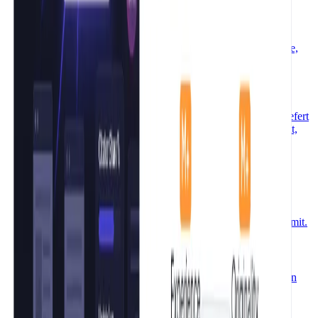
KI Text vermenschlichen kostenlos
KI-Text in natürliche Sprache umwandeln – kostenlos, ohne
Anmeldung. Maschinell klingende KI-Texte werden in fließende,
menschliche Sprache verwandelt.
Text umschreiben kostenlos – KI Umschreiber
Text umschreiben kostenlos – KI analysiert dein Original und liefert
eine neu formulierte Version. Ohne Anmeldung, ohne Tageslimit,
direkt im Browser.
KI Text humanisieren kostenlos
KI-generierten Text einfügen, auf „KI-Text nicht erkennbar
machen" klicken – und in Sekunden klingt dein Text wie ein
Mensch geschrieben. Kostenlos, ohne Anmeldung, kein Tageslimit.
KI Text zusammenfassen kostenlos
Text eingeben oder URL einfügen – der KI-Summarizer liefert in
Sekunden eine präzise Zusammenfassung. Kostenlos, ohne
Anmeldung, DSGVO-konform.