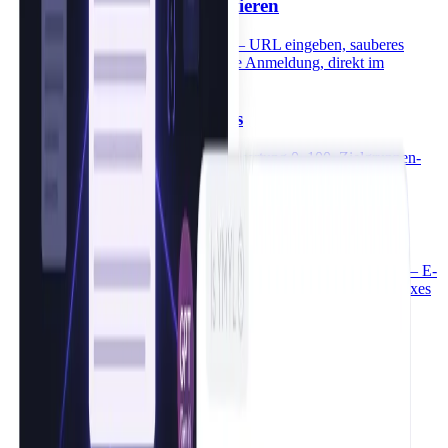
URL zu Markdown konvertieren
Webseite in Markdown umwandeln – URL eingeben, sauberes
Markdown erhalten. Kostenlos, ohne Anmeldung, direkt im
Browser.
Lesbarkeitsanalyse kostenlos
Lesbarkeit prüfen per URL – KI-Bewertung 0–100, Zielgruppen-
Level und 3 konkrete Verbesserungstipps. Kostenlos, ohne
Anmeldung.
EEAT Checker & Content-Audit-Tool
Kostenloser EEAT Checker und Content-Audit-Tool für SEO — E-
E-A-T Score prüfen, Content-Qualität auditieren, umsetzbare Fixes
erhalten.
Produktseite analysieren kostenlos
Produktseite oder Landingpage-URL eingeben – der kostenlose
Checker bewertet Features, Benefits, CTA und E-E-A-T in
Sekunden. Ohne Anmeldung.