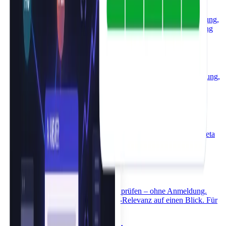
Text in Großbuchstaben umwandeln – kostenlos, ohne Anmeldung,
direkt im Browser. Kein Zeichenlimit, Umlaute und Formatierung
bleiben korrekt.
Text in Kleinbuchstaben umwandeln
Text in Kleinbuchstaben umwandeln – kostenlos, ohne Anmeldung,
direkt im Browser. Beliebig viele Zeichen, Formatierung bleibt
erhalten.
Meta Description Generator kostenlos
Seitenbeschreibung eingeben, KI generiert sofort eine fertige Meta
Description – kostenlos, ohne Anmeldung, ohne Zeichenlimit.
Direkt für google.de optimiert.
YMYL Checker kostenlos
YMYL-Risiko einer URL kostenlos prüfen – ohne Anmeldung.
Kategorie, Risikolevel und E-E-A-T-Relevanz auf einen Blick. Für
.de, .at, .ch.