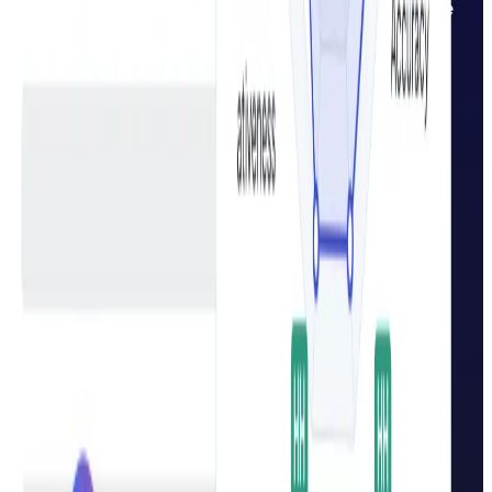
einzigartiger und personalisierter Content ohne
Recruiting, Outsourcing oder komplexe
Workflows.
Heute starten – 7 Tage risikofrei!