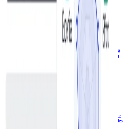
FAQ Generator kostenlos
Thema oder URL eingeben – der KI-FAQ-Generator erstellt in
Sekunden fertige Fragen und Antworten. Kostenlos, ohne
Anmeldung, kein Tageslimit.
FAQ Schema Generator kostenlos
FAQs direkt eingeben oder per URL abrufen – der FAQ Schema
Generator erzeugt valides FAQPage JSON-LD für Google Rich
Snippets. Kostenlos, ohne Anmeldung.
Alt-Text Generator kostenlos
Bild hochladen, Sprache und Ton wählen – der KI Alt-Text
Generator liefert in Sekunden eine präzise Bildbeschreibung für
SEO und Barrierefreiheit. Kostenlos, ohne Anmeldung.
KI Meta Title Generator kostenlos
Thema und Keywords eingeben, Ton wählen – der KI Meta Title
Generator liefert in Sekunden mehrere SEO-optimierte Meta Titles
mit Erklärung. Kostenlos, ohne Anmeldung.