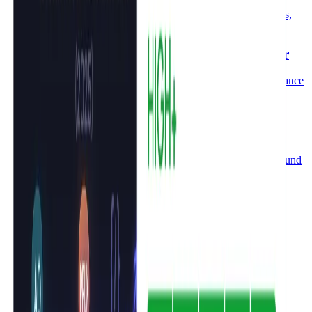
Gib eine URL ein und sieh sofort die vollständige H1-bis-H6-
Hierarchie, Strukturfehler und semantische Elemente – kostenlos,
ohne Anmeldung.
Ladezeit testen – Kostenloser Page Speed Checker
Website Ladezeit testen – kostenlos, ohne Anmeldung. Performance
Score, Ladezeit und Seitengröße in Sekunden. Kein Tageslimit.
Website Traffic Checker kostenlos
Website traffic prüfen kostenlos – ohne Anmeldung, ohne
Tageslimit. Monatliche Besuche, Bounce Rate, Traffic-Quellen und
6-Monats-Trendchart für jede Domain auf einen Klick.
Broken Link Checker kostenlos
Defekte Links auf jeder Website kostenlos prüfen – ohne
Anmeldung, ohne Limit. 404-Fehler, tote Links und kaputte
Verlinkungen in Sekunden finden.
Schreib-Tools
Text in Großbuchstaben umwandeln