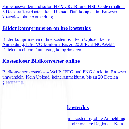
Farbe auswählen und sofort HEX-, RGB- und HSL-Code erhalten.
5 Deckkraft-Varianten, kein Upload, läuft komplett im Browser –
kostenlos, ohne Anmeldung.
Bilder komprimieren online kostenlos
Bilder komprimieren online kostenlos – kein Upload, keine
Anmeldung, DSGVO-konform. Bis zu 20 JPEG/PNG/WebP-
Dateien in einem Durchgang komprimieren.
Kostenloser Bildkonverter online
Bildkonverter kostenlos – WebP, JPEG und PNG direkt im Browser
umwandeln. Kein Upload, keine Anmeldung, bis zu 20 Dateien
gleichzeitig.
SEO-Tools
Keyword Position Checker kostenlos
Keyword-Position bei Google prüfen – kostenlos, ohne Anmeldung.
Top-10-Ergebnisse für Deutschland und 9 weitere Regionen. Kein
Tageslimit.