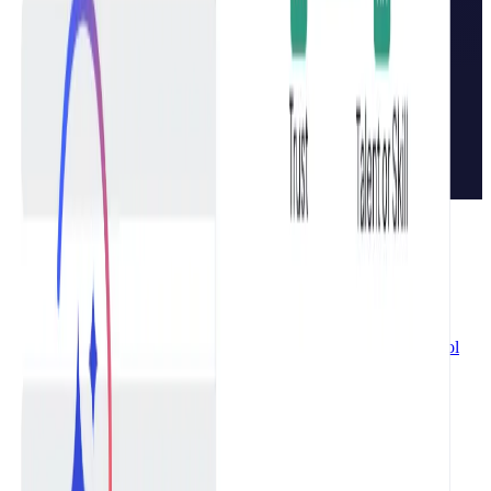
AGENTS
Brand Positioning Agent
Topic Strategy Agent
Content Writer
Agent
Content Optimization Agent
Conversion Agent
Content
Publishing Agent
Preise
SEO-Tools
Keyword Position Checker kostenlos
Domainalter prüfen –
kostenloser Domain Age Checker
Kostenloser Backlink
Checker
Keyword-Dichte Checker kostenlos
GEO Keyword Tool
kostenlos
robots.txt Generator kostenlos
llms.txt Generator
kostenlos
Backlink Finder kostenlos
Onpage SEO Checker
kostenlos
Broken Link Checker kostenlos
KI-Schreib-Tools
Meta Description Generator kostenlos
YMYL Checker
kostenlos
EEAT Checker & Content-Audit-Tool
KI Text
vermenschlichen kostenlos
Text umschreiben kostenlos – KI