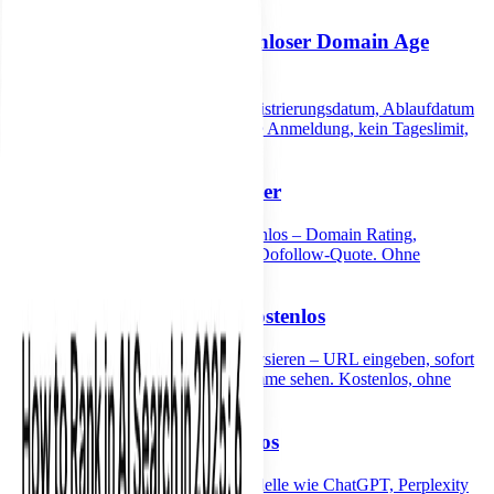
Domainalter prüfen – kostenloser Domain Age
Checker
Domainalter kostenlos prüfen – Registrierungsdatum, Ablaufdatum
und Registrar auf einen Blick. Keine Anmeldung, kein Tageslimit,
WHOIS-Daten direkt im Browser.
Kostenloser Backlink Checker
Prüfe Backlinks jeder Website kostenlos – Domain Rating,
verweisende Domains, Ankertexte, Dofollow-Quote. Ohne
Anmeldung, ohne Tageslimit.
Keyword-Dichte Checker kostenlos
Keyworddichte jeder Webseite analysieren – URL eingeben, sofort
Häufigkeit, Prozentsatz und N-Gramme sehen. Kostenlos, ohne
Anmeldung.
GEO Keyword Tool kostenlos
GEO-Keywords finden, die KI-Modelle wie ChatGPT, Perplexity