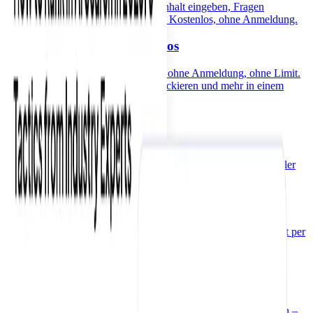
und Gemini wirklich beantworten. Inhalt eingeben, Fragen
generieren, KI-Sichtbarkeit erhöhen. Kostenlos, ohne Anmeldung.
robots.txt Generator kostenlos
robots.txt Datei kostenlos erstellen – ohne Anmeldung, ohne Limit.
WordPress, Shopify, KI-Crawler blockieren und mehr in einem
Klick.
llms.txt Generator kostenlos
URL eingeben, llms.txt-Datei in Sekunden generieren – ohne
Anmeldung, ohne Tageslimit. Steuere, welche Inhalte KI-Crawler
wie ChatGPT, Claude und Perplexity indexieren.
WHOIS-Abfrage kostenlos
Domain-Inhaber, Registrar, Ablaufdatum und Nameserver sofort per
WHOIS-Abfrage prüfen – kostenlos, ohne Anmeldung, für jede
TLD.
Backlink Finder kostenlos
Finde Backlink-Chancen, die deine Wettbewerber bereits nutzen –